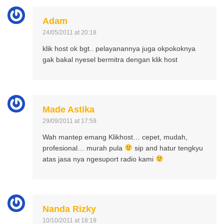
Adam
24/05/2011 at 20:18
klik host ok bgt.. pelayanannya juga okpokoknya
gak bakal nyesel bermitra dengan klik host
Made Astika
29/09/2011 at 17:59
Wah mantep emang Klikhost… cepet, mudah,
profesional… murah pula
sip and hatur tengkyu
atas jasa nya ngesuport radio kami
Nanda Rizky
10/10/2011 at 18:19