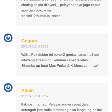
chating selalu dilayani,,, pelayanannya juga cepat
sipp dah pokoknya
:recsel :2thumbup :recsel
Gugum
25/01/2012 at 18:32
Wah,,,Pak dokter ini bener2 genius,,smart,,all-out
dibidang streaming! keluhan cepat teratasi…
4thumbs up buat Mas Purba & Klikhost.com nya!
Adien
31/01/2012 at 08:52
Klikhost mantap. Pelayanannya cepat dalam
setengah jam radio streaming bisa langsung online.