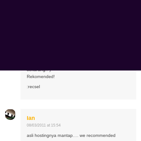
hosting yang berbeda.
Jika Anda tanya layanan hosting mana paling
Ueenak dan mantap, KlikHost jawabannya…
Why?
1. Pelayanan OK (Ini yang paling Penting Loh
yah…)
2. Server OK
3. and more…
Pesan sekarang atau pindahkan hosting Anda
sekarang!:-)
Rekomended!
:recsel
Ian
08/03/2011 at 15:54
asli hostingnya mantap…. we recommended