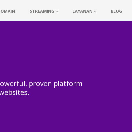
DOMAIN
STREAMING
LAYANAN
BLOG
 powerful, proven platform
 websites.