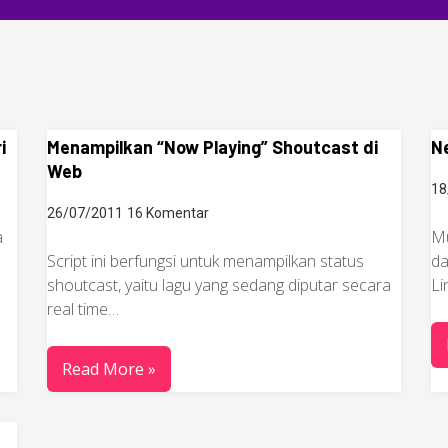
i
Menampilkan “Now Playing” Shoutcast di
Ne
Web
18
26/07/2011
16 Komentar
a
Mu
Script ini berfungsi untuk menampilkan status
da
shoutcast, yaitu lagu yang sedang diputar secara
Li
real time…
Read More »