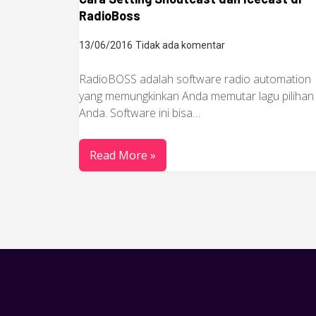
RadioBoss
13/06/2016
Tidak ada komentar
RadioBOSS adalah software radio automation
yang memungkinkan Anda memutar lagu pilihan
Anda. Software ini bisa…
Read More »