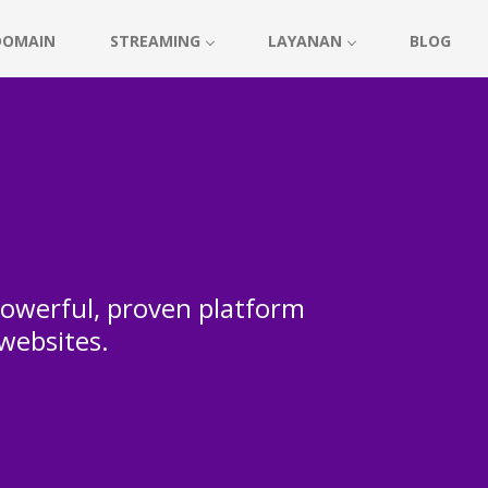
DOMAIN
STREAMING
LAYANAN
BLOG
 powerful, proven platform
 websites.