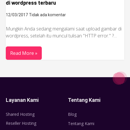
di wordpress terbaru
12/03/2017
Tidak ada komentar
Mungkin Anda sedang mengalami saat upload gambar di
wordpress, setelah itu muncul tulisan "HTTP error." ?…
Read More »
Layanan Kami
Tentang Kami
Shared Hosting
Blog
Reseller Hosting
Tentang Kami