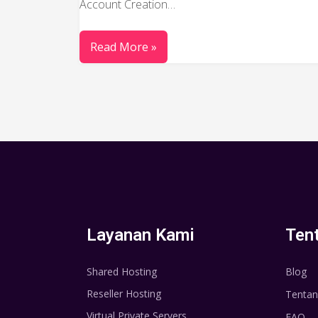
Account Creation…
Read More »
Layanan Kami
Ten
Shared Hosting
Blog
Reseller Hosting
Tentan
Virtual Private Servers
FAQ