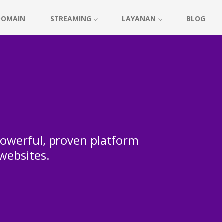
DOMAIN
STREAMING
LAYANAN
BLOG
 powerful, proven platform
 websites.