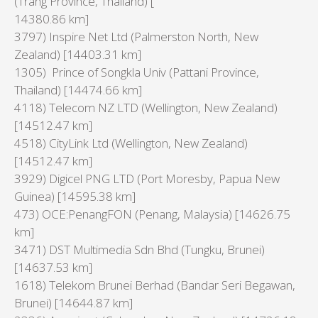
(Trang Province, Thailand) [
14380.86 km]
3797) Inspire Net Ltd (Palmerston North, New
Zealand) [14403.31 km]
1305) Prince of Songkla Univ (Pattani Province,
Thailand) [14474.66 km]
4118) Telecom NZ LTD (Wellington, New Zealand)
[14512.47 km]
4518) CityLink Ltd (Wellington, New Zealand)
[14512.47 km]
3929) Digicel PNG LTD (Port Moresby, Papua New
Guinea) [14595.38 km]
473) OCE:PenangFON (Penang, Malaysia) [14626.75
km]
3471) DST Multimedia Sdn Bhd (Tungku, Brunei)
[14637.53 km]
1618) Telekom Brunei Berhad (Bandar Seri Begawan,
Brunei) [14644.87 km]