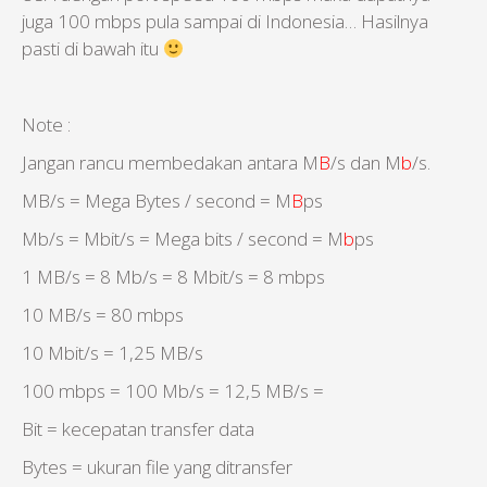
juga 100 mbps pula sampai di Indonesia… Hasilnya
pasti di bawah itu
Note :
Jangan rancu membedakan antara M
B
/s dan M
b
/s.
MB/s = Mega Bytes / second = M
B
ps
Mb/s = Mbit/s = Mega bits / second = M
b
ps
1 MB/s = 8 Mb/s = 8 Mbit/s = 8 mbps
10 MB/s = 80 mbps
10 Mbit/s = 1,25 MB/s
100 mbps = 100 Mb/s = 12,5 MB/s =
Bit = kecepatan transfer data
Bytes = ukuran file yang ditransfer