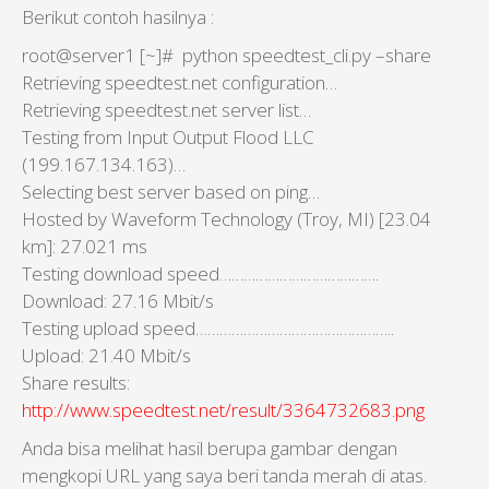
Berikut contoh hasilnya :
root@server1 [~]# python speedtest_cli.py –share
Retrieving speedtest.net configuration…
Retrieving speedtest.net server list…
Testing from Input Output Flood LLC
(199.167.134.163)…
Selecting best server based on ping…
Hosted by Waveform Technology (Troy, MI) [23.04
km]: 27.021 ms
Testing download speed………………………………….
Download: 27.16 Mbit/s
Testing upload speed…………………………………………..
Upload: 21.40 Mbit/s
Share results:
http://www.speedtest.net/result/3364732683.png
Anda bisa melihat hasil berupa gambar dengan
mengkopi URL yang saya beri tanda merah di atas.