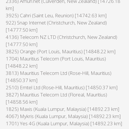
2336) Amuri.net (Culverden, New Zealand) [14726.18
km]
3925) Cahri (Saint Leu, Reunion) [14742.63 km]
922) Snap Internet (Christchurch, New Zealand)
[14777.50 km]
4136) Telecom NZ LTD (Christchurch, New Zealand)
[14777.50 km]
3825) Orange (Port Louis, Mauritius) [14848.22 km]
1704) Mauritius Telecom (Port Louis, Mauritius)
[14848.22 km]
3813) Mauritius Telecom Ltd (Rose-Hill, Mauritius)
[14850.37 km]
2510) Emtel Ltd (Rose-Hill, Mauritius) [14850.37 km]
3827) Mauritius Telecom Ltd (Floreal, Mauritius)
[14858.56 km]
1825) Maxis (Kuala Lumpur, Malaysia) [14892.23 km]
4067) Mykris (Kuala Lumpur, Malaysia) [14892.23 km]
1701) Yes 4G (Kuala Lumpur, Malaysia) [14892.23 km]