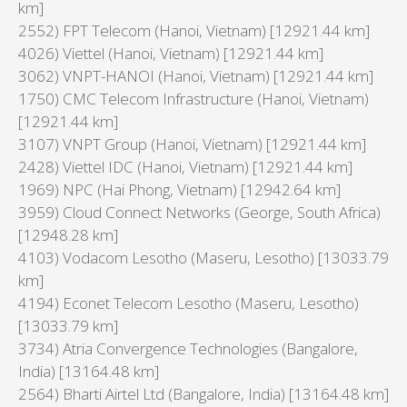
km]
2552) FPT Telecom (Hanoi, Vietnam) [12921.44 km]
4026) Viettel (Hanoi, Vietnam) [12921.44 km]
3062) VNPT-HANOI (Hanoi, Vietnam) [12921.44 km]
1750) CMC Telecom Infrastructure (Hanoi, Vietnam)
[12921.44 km]
3107) VNPT Group (Hanoi, Vietnam) [12921.44 km]
2428) Viettel IDC (Hanoi, Vietnam) [12921.44 km]
1969) NPC (Hai Phong, Vietnam) [12942.64 km]
3959) Cloud Connect Networks (George, South Africa)
[12948.28 km]
4103) Vodacom Lesotho (Maseru, Lesotho) [13033.79
km]
4194) Econet Telecom Lesotho (Maseru, Lesotho)
[13033.79 km]
3734) Atria Convergence Technologies (Bangalore,
India) [13164.48 km]
2564) Bharti Airtel Ltd (Bangalore, India) [13164.48 km]