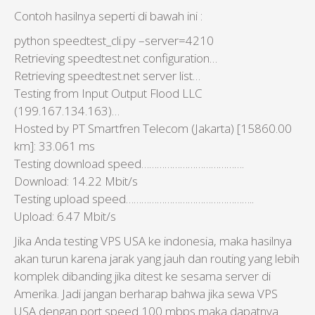
Contoh hasilnya seperti di bawah ini :
python speedtest_cli.py –server=4210
Retrieving speedtest.net configuration…
Retrieving speedtest.net server list…
Testing from Input Output Flood LLC
(199.167.134.163)…
Hosted by PT Smartfren Telecom (Jakarta) [15860.00
km]: 33.061 ms
Testing download speed………………………………….
Download: 14.22 Mbit/s
Testing upload speed…………………………………………..
Upload: 6.47 Mbit/s
Jika Anda testing VPS USA ke indonesia, maka hasilnya
akan turun karena jarak yang jauh dan routing yang lebih
komplek dibanding jika ditest ke sesama server di
Amerika. Jadi jangan berharap bahwa jika sewa VPS
USA dengan port speed 100 mbps maka dapatnya