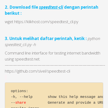
2. Download file
speedtest-cli
dengan perintah
berikut :
wget https://klikhost.com/speedtest_cli.py
3. Untuk melihat daftar perintah, ketik :
python
speedtest_cli.py -h
Command line interface for testing internet bandwidth
using speedtest.net.
————————————————————————–
https://github.com/sivel/speedtest-cli
options:

-h, --help       show this help message and e
--
share 
         Generate and provide a URL t