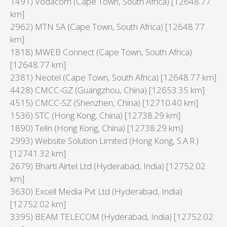
1491) Vodacom (Cape Town, South Africa) [12648.77
km]
2962) MTN SA (Cape Town, South Africa) [12648.77
km]
1818) MWEB Connect (Cape Town, South Africa)
[12648.77 km]
2381) Neotel (Cape Town, South Africa) [12648.77 km]
4428) CMCC-GZ (Guangzhou, China) [12653.35 km]
4515) CMCC-SZ (Shenzhen, China) [12710.40 km]
1536) STC (Hong Kong, China) [12738.29 km]
1890) Telin (Hong Kong, China) [12738.29 km]
2993) Website Solution Limited (Hong Kong, S.A.R.)
[12741.32 km]
2679) Bharti Airtel Ltd (Hyderabad, India) [12752.02
km]
3630) Excell Media Pvt Ltd (Hyderabad, India)
[12752.02 km]
3395) BEAM TELECOM (Hyderabad, India) [12752.02