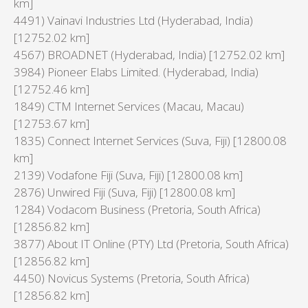
km]
4491) Vainavi Industries Ltd (Hyderabad, India)
[12752.02 km]
4567) BROADNET (Hyderabad, India) [12752.02 km]
3984) Pioneer Elabs Limited. (Hyderabad, India)
[12752.46 km]
1849) CTM Internet Services (Macau, Macau)
[12753.67 km]
1835) Connect Internet Services (Suva, Fiji) [12800.08
km]
2139) Vodafone Fiji (Suva, Fiji) [12800.08 km]
2876) Unwired Fiji (Suva, Fiji) [12800.08 km]
1284) Vodacom Business (Pretoria, South Africa)
[12856.82 km]
3877) About IT Online (PTY) Ltd (Pretoria, South Africa)
[12856.82 km]
4450) Novicus Systems (Pretoria, South Africa)
[12856.82 km]