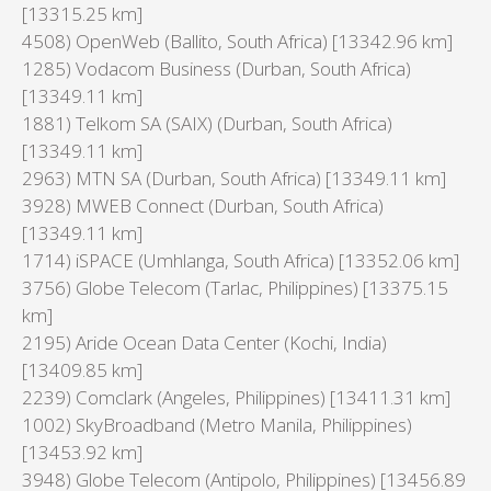
[13315.25 km]
4508) OpenWeb (Ballito, South Africa) [13342.96 km]
1285) Vodacom Business (Durban, South Africa)
[13349.11 km]
1881) Telkom SA (SAIX) (Durban, South Africa)
[13349.11 km]
2963) MTN SA (Durban, South Africa) [13349.11 km]
3928) MWEB Connect (Durban, South Africa)
[13349.11 km]
1714) iSPACE (Umhlanga, South Africa) [13352.06 km]
3756) Globe Telecom (Tarlac, Philippines) [13375.15
km]
2195) Aride Ocean Data Center (Kochi, India)
[13409.85 km]
2239) Comclark (Angeles, Philippines) [13411.31 km]
1002) SkyBroadband (Metro Manila, Philippines)
[13453.92 km]
3948) Globe Telecom (Antipolo, Philippines) [13456.89