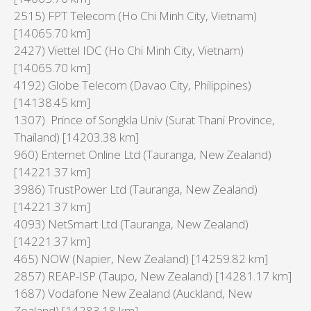
2515) FPT Telecom (Ho Chi Minh City, Vietnam)
[14065.70 km]
2427) Viettel IDC (Ho Chi Minh City, Vietnam)
[14065.70 km]
4192) Globe Telecom (Davao City, Philippines)
[14138.45 km]
1307) Prince of Songkla Univ (Surat Thani Province,
Thailand) [14203.38 km]
960) Enternet Online Ltd (Tauranga, New Zealand)
[14221.37 km]
3986) TrustPower Ltd (Tauranga, New Zealand)
[14221.37 km]
4093) NetSmart Ltd (Tauranga, New Zealand)
[14221.37 km]
465) NOW (Napier, New Zealand) [14259.82 km]
2857) REAP-ISP (Taupo, New Zealand) [14281.17 km]
1687) Vodafone New Zealand (Auckland, New
Zealand) [14283.18 km]