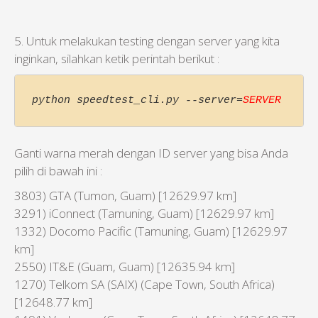
5. Untuk melakukan testing dengan server yang kita
inginkan, silahkan ketik perintah berikut :
python speedtest_cli.py --server=
SERVER 
Ganti warna merah dengan ID server yang bisa Anda
pilih di bawah ini :
3803) GTA (Tumon, Guam) [12629.97 km]
3291) iConnect (Tamuning, Guam) [12629.97 km]
1332) Docomo Pacific (Tamuning, Guam) [12629.97
km]
2550) IT&E (Guam, Guam) [12635.94 km]
1270) Telkom SA (SAIX) (Cape Town, South Africa)
[12648.77 km]