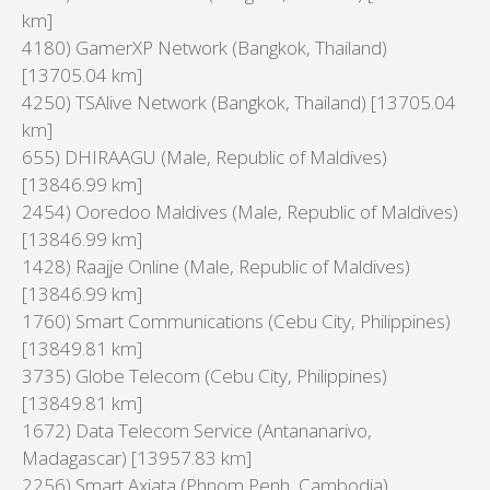
km]
4180) GamerXP Network (Bangkok, Thailand)
[13705.04 km]
4250) TSAlive Network (Bangkok, Thailand) [13705.04
km]
655) DHIRAAGU (Male, Republic of Maldives)
[13846.99 km]
2454) Ooredoo Maldives (Male, Republic of Maldives)
[13846.99 km]
1428) Raajje Online (Male, Republic of Maldives)
[13846.99 km]
1760) Smart Communications (Cebu City, Philippines)
[13849.81 km]
3735) Globe Telecom (Cebu City, Philippines)
[13849.81 km]
1672) Data Telecom Service (Antananarivo,
Madagascar) [13957.83 km]
2256) Smart Axiata (Phnom Penh, Cambodia)