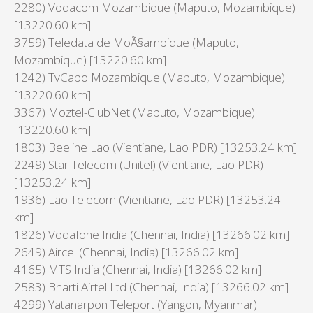
2280) Vodacom Mozambique (Maputo, Mozambique)
[13220.60 km]
3759) Teledata de MoÃ§ambique (Maputo,
Mozambique) [13220.60 km]
1242) TvCabo Mozambique (Maputo, Mozambique)
[13220.60 km]
3367) Moztel-ClubNet (Maputo, Mozambique)
[13220.60 km]
1803) Beeline Lao (Vientiane, Lao PDR) [13253.24 km]
2249) Star Telecom (Unitel) (Vientiane, Lao PDR)
[13253.24 km]
1936) Lao Telecom (Vientiane, Lao PDR) [13253.24
km]
1826) Vodafone India (Chennai, India) [13266.02 km]
2649) Aircel (Chennai, India) [13266.02 km]
4165) MTS India (Chennai, India) [13266.02 km]
2583) Bharti Airtel Ltd (Chennai, India) [13266.02 km]
4299) Yatanarpon Teleport (Yangon, Myanmar)