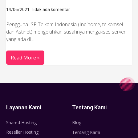
14/06/2021
Tidak ada komentar
Pengguna ISP Telkom Indonesia (Indihome, telkomsel
dan Astinet) mengeluhkan susahnya mengakses server
yang ada di…
Read More »
Layanan Kami
Tentang Kami
Shared Hosting
Blog
Reseller Hosting
Tentang Kami