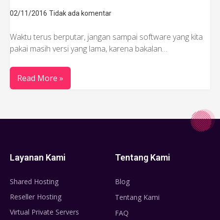
02/11/2016
Tidak ada komentar
Waktu terus berputar, jangan sampai software yang kita
pakai masih versi yang lama, karena bakalan…
Read More »
Layanan Kami
Tentang Kami
Shared Hosting
Blog
Reseller Hosting
Tentang Kami
Virtual Private Servers
FAQ