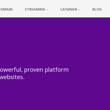
DOMAIN
STREAMING
LAYANAN
BLOG
 powerful, proven platform
 websites.