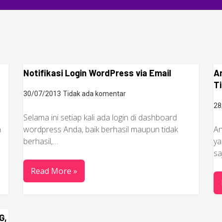
Notifikasi Login WordPress via Email
A
Ti
30/07/2013
Tidak ada komentar
28
Selama ini setiap kali ada login di dashboard
n
wordpress Anda, baik berhasil maupun tidak
An
s
berhasil,…
ya
sa
Read More »
G,