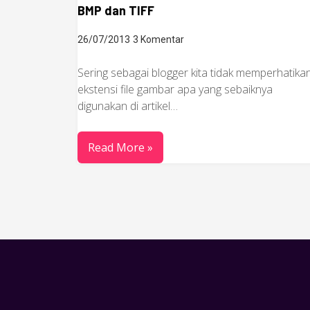
BMP dan TIFF
26/07/2013
3 Komentar
Sering sebagai blogger kita tidak memperhatika
ekstensi file gambar apa yang sebaiknya
digunakan di artikel…
Read More »