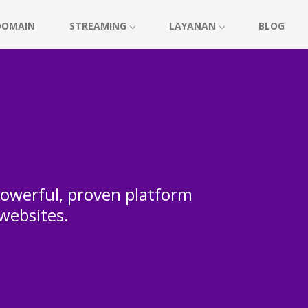
DOMAIN
STREAMING
LAYANAN
BLOG
 powerful, proven platform
 websites.