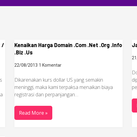
 /
Kenaikan Harga Domain .Com .Net .Org .Info
J
.Biz .Us
21
22/08/2013
1 Komentar
Do
s
Dikarenakan kurs dollar US yang semakin
di
meninggi, maka kami terpaksa menaikan biaya
pe
ka
registrasi dan perpanjangan…
Read More »