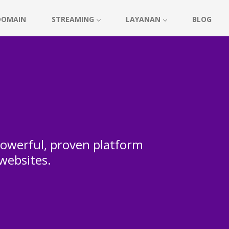
DOMAIN
STREAMING
LAYANAN
BLOG
 powerful, proven platform
 websites.