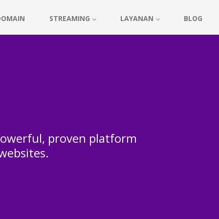
DOMAIN
STREAMING
LAYANAN
BLOG
 powerful, proven platform
 websites.