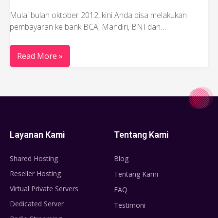
Mulai bulan oktober 2012, kini Anda bisa melakukan
pembayaran ke bank BCA, Mandiri, BNI dan…
Read More »
Layanan Kami
Tentang Kami
Shared Hosting
Blog
Reseller Hosting
Tentang Kami
Virtual Private Servers
FAQ
Dedicated Server
Testimoni