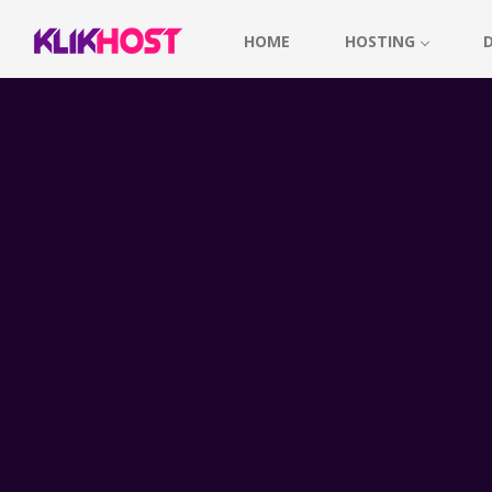
HOME
HOSTING
Icecast Streaming Indonesia
Icecast streaming adalah salah satu dari dua teknologi radio strea
Kami memiliki 2 lokasi server icecast, di Jakarta dan di Amerika.
menghendaki target pendengar di Indonesia saja, maka pilihlah se
seluruh dunia, maka pilihlah
server USA
.
Berikut ini paket icecast Indonesia (IIX) yang bisa Anda pilih :
Paket >>>
IC-1
IC-2
IC-3
IC-4
IC-5