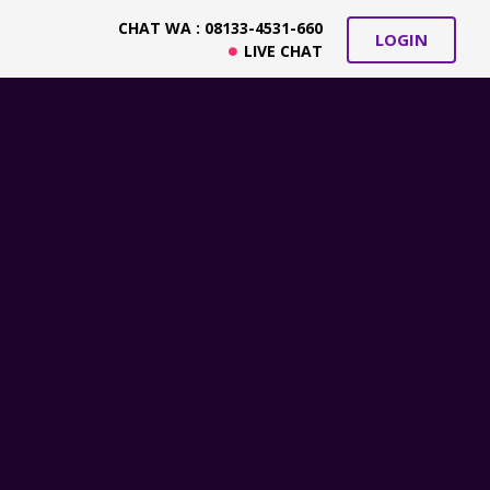
CHAT WA : 08133-4531-660
LOGIN
LIVE CHAT
Blog Network
PurbaKuncara.com
Viosender.com
AdaBisnis.com