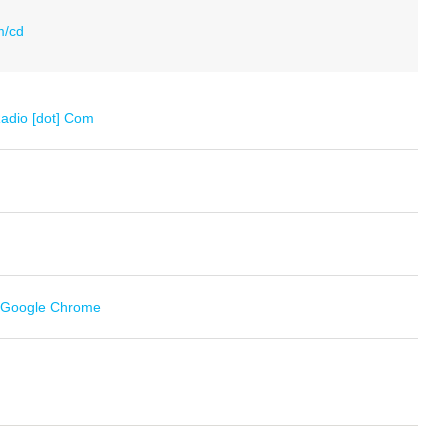
m/cd
adio [dot] Com
r Google Chrome