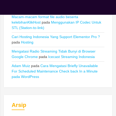
Cara mengetahui spesifikasi VPS melalui SSH | KlikHost
pada
Cara Mengetahui / Uji Kecepatan Bandwidth VPS
Macam-macam format file audio beserta
kelebihanKlikHost
pada
Menggunakan IP Codec Untuk
STL (Station-to-link)
Cari Hosting Indonesia Yang Support Elementor Pro ?
pada
Hosting
Mengatasi Radio Streaming Tidak Bunyi di Browser
Google Chrome
pada
Icecast Streaming Indonesia
Adam Muiz
pada
Cara Mengatasi Briefly Unavailable
For Scheduled Maintenance Check back In a Minute
pada WordPress
Arsip