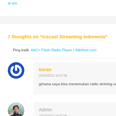
di sini.
7 thoughts on “
Icecast Streaming Indonesia
”
Ping-balik:
AAC+ Flash Radio Player | KlikHost.com
Imran
20/10/2012 at 01:58
gimana saya bisa menemukan radio striming s
Admin
22/10/2012 at 07:06