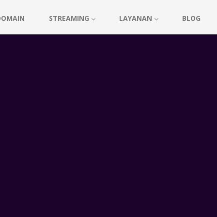
DOMAIN
STREAMING
LAYANAN
BLOG
ming selain shoutcast yang terkenal di dunia.
 Dua server ini berbeda dalam hal jangkauan. Jika Anda
rver icecast IIX. Namun, jika target pendengar Anda ada di