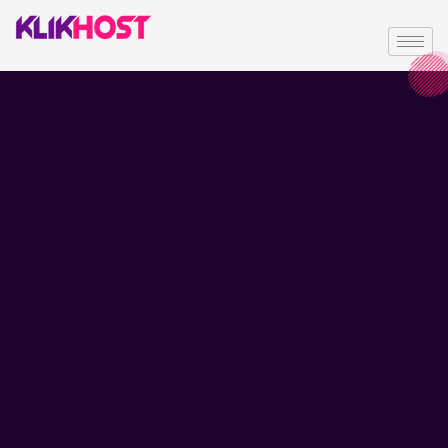
Reseller
Usaha layanan hosting dan domain adalah bisnis yang
sangat menjanjikan. Bagaimana tidak, setiap hari
pertumbuhan pengguna internet di Indonesan dan dunia
umumnya terus meningkat.
Banyak individu maupun perusahaan yang sadar akan
pentingnya membuat “Online Presence” untuk memperkuat
branding.
Andapun bisa seperti kami. Dengan hanya bermodalkan
reseller domain dan reseller hosting saja Anda sudah bisa
membuat sebuah perusahaan hosting sekelas
KLIKHOST.com.