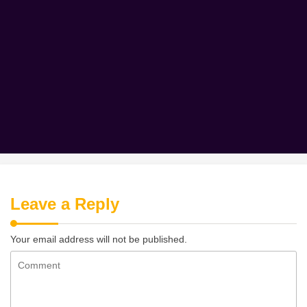
or lack thereof of other websites. We advise consumers to
read carefully the privacy statements of other web sites.
Changes of Statement
Klikhost reserves the right to change its privacy policy without
notice. We recommend visitors to periodically re-read the
privacy statement to take note of any changes.
Leave a Reply
Your email address will not be published.