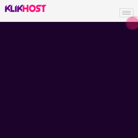
Privacy Policy
Privacy Policy
At klikhost, we recognize that privacy is important. This
Privacy Policy applies to all the products, services and
information offered by klikhost on its website. However, there
are times we need certain information from you to enable us
to serve you better.
Klikhost is the sole owner of all the information gathered on
this website. As a matter of policy we do not share, sell, or
rent any information to other parties.
Information Browsing