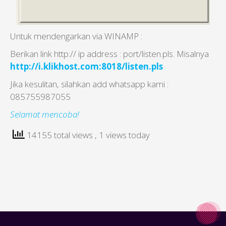
Untuk mendengarkan via WINAMP :
Berikan link http:// ip address : port/listen.pls. Misalnya
http://i.klikhost.com:8018/listen.pls
Jika kesulitan, silahkan add whatsapp kami :
085755987055
Selamat mencoba!
14155 total views
, 1 views today