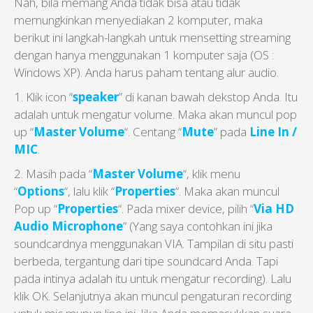
Nah, bila memang Anda tidak bisa atau tidak
memungkinkan menyediakan 2 komputer, maka
berikut ini langkah-langkah untuk mensetting streaming
dengan hanya menggunakan 1 komputer saja (OS :
Windows XP). Anda harus paham tentang alur audio.
1. Klik icon “
speaker
” di kanan bawah dekstop Anda. Itu
adalah untuk mengatur volume. Maka akan muncul pop
up “
Master Volume
“. Centang “
Mute
” pada
Line In /
MIC
.
2. Masih pada “
Master Volume
“, klik menu
“
Options
“, lalu klik “
Properties
“. Maka akan muncul
Pop up “
Properties
“. Pada mixer device, pilih “
Via HD
Audio Microphone
” (Yang saya contohkan ini jika
soundcardnya menggunakan VIA. Tampilan di situ pasti
berbeda, tergantung dari tipe soundcard Anda. Tapi
pada intinya adalah itu untuk mengatur recording). Lalu
klik OK. Selanjutnya akan muncul pengaturan recording