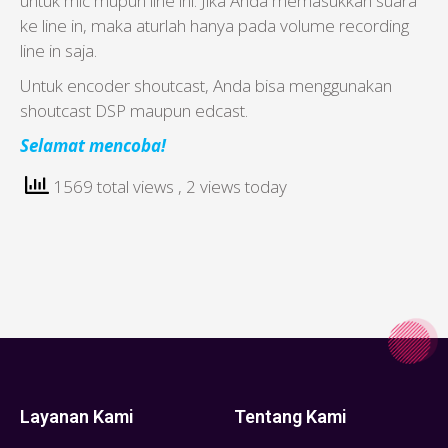
untuk mic mupun line ini. Jika Anda memasukkan suara
ke line in, maka aturlah hanya pada volume recording
line in saja.
Untuk encoder shoutcast, Anda bisa menggunakan
shoutcast DSP maupun edcast.
Selamat mencoba!
1569 total views
, 2 views today
Layanan Kami
Tentang Kami