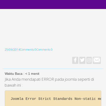
25/06/2014
Comments 0
Comments 0
Waktu Baca :
< 1
menit
Jika Anda mendapati ERROR pada joomla seperti di
bawah ini :
Joomla Error Strict Standards Non-static met