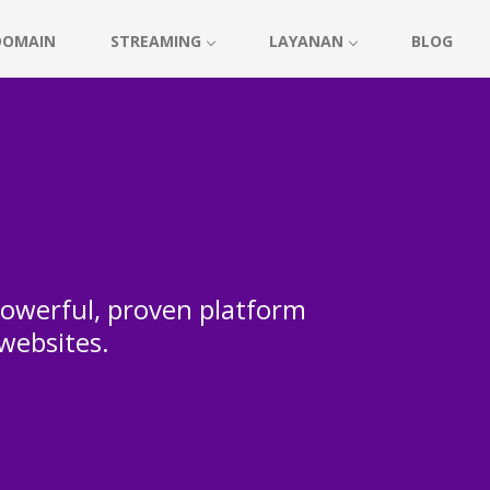
DOMAIN
STREAMING
LAYANAN
BLOG
 powerful, proven platform
 websites.