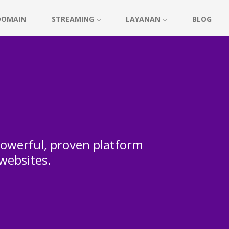
DOMAIN
STREAMING
LAYANAN
BLOG
 powerful, proven platform
 websites.