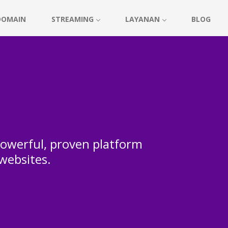
DOMAIN
STREAMING
LAYANAN
BLOG
 powerful, proven platform
 websites.