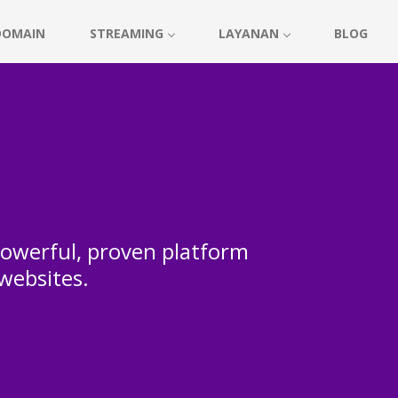
DOMAIN
STREAMING
LAYANAN
BLOG
 powerful, proven platform
 websites.