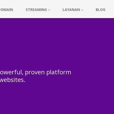
DOMAIN
STREAMING
LAYANAN
BLOG
 powerful, proven platform
 websites.