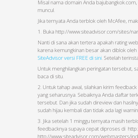
Misal nama domain Anda bajubangkok.com, ma
muncul.
Jika ternyata Anda terblok oleh McAfee, maka
1. Buka http://www.siteadvisor.com/sites/
Nanti di sana akan tertera apakah rating we
karena kemungkinan besar akan diblok oleh 
SiteAdvisor versi FREE di sini
. Setelah terin
Untuk menghilangkan peringatan tersebut,
baca di situ.
2. Untuk tahap awal, silahkan kirim feedback
yang seharusnya. Sebaiknya Anda daftar terle
tersebut. Dan jika sudah direview dan hasil
sudah hijau kembali dan tidak ada lagi warnin
3. Jika setelah 1 minggu ternyata masih ter
feedbacknya supaya cepat diproses di http:
http://www.siteadvisor.com/webmasters/ind