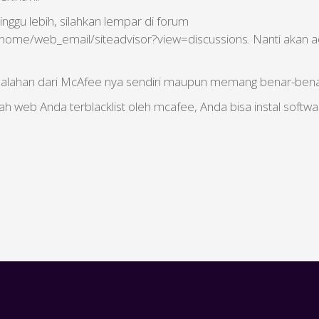
inggu lebih, silahkan lempar di forum
me/web_email/siteadvisor?view=discussions. Nanti akan ada 
esalahan dari McAfee nya sendiri maupun memang benar-benar
h web Anda terblacklist oleh mcafee, Anda bisa instal softw