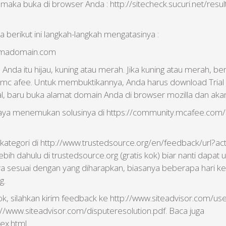
ka buka di browser Anda : http://sitecheck.sucuri.net/resu
 berikut ini langkah-langkah mengatasinya :
namadomain.com
b Anda itu hijau, kuning atau merah. Jika kuning atau merah,
mc afee. Untuk membuktikannya, Anda harus download Trial s
stal, baru buka alamat domain Anda di browser mozilla dan aka
 saya menemukan solusinya di https://community.mcafee.c
 kategori di http://www.trustedsource.org/en/feedback/url?act
bih dahulu di trustedsource.org (gratis kok) biar nanti dapa
nya sesuai dengan yang diharapkan, biasanya beberapa hari k
g.
blok, silahkan kirim feedback ke http://www.siteadvisor.com/
//www.siteadvisor.com/disputeresolution.pdf. Baca juga
ex.html.