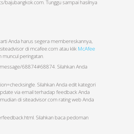
lts/bajubangkok.com. Tunggu sampai hasilnya
 berarti Anda harus segera membereskannya,
iteadvisor di mcafee.com atau klik
McAfee
n muncul peringatan.
om/message/68874#68874. Silahkan Anda
ion=checksingle. Silahkan Anda edit kategori
t update via email terhadap feedback Anda
emudian di siteadvisor.com rating web Anda
userfeedback.html. Silahkan baca pedoman