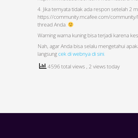
4. Jika ternyata tidak ada respon setelah 2 m
https://community.mcafee.com/community/ho
thread Anda.
Warning warna kuning bisa terjadi karena k
Nah, agar Anda bisa selalu mengetahui apaka
langsung
cek di webnya di sini.
4596 total views
, 2 views today