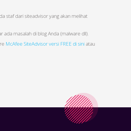
staf dari siteadvisor yang akan melihat
 ada masalah di blog Anda (malware dll).
are
McAfee SiteAdvisor versi FREE di sini
atau