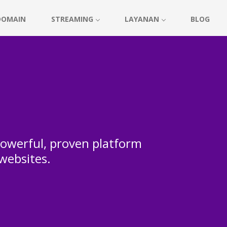
DOMAIN
STREAMING
LAYANAN
BLOG
 powerful, proven platform
 websites.