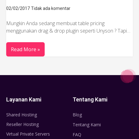
02/02/2017
Tidak ada komentar
Mungkin Anda sedang membuat table pricing
menggunakan drag & drop plugin seperti Unyson ? Tapi…
Read More »
Layanan Kami
Tentang Kami
Shared Hosting
Blog
Reseller Hosting
Tentang Kami
Virtual Private Servers
FAQ