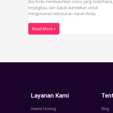
Jika Anda membutuhkan solusi yang sederhana,
terjangkau, dan dapat diandalkan untuk
mengotomasi kebutuhan siaran Anda,…
Read More »
Layanan Kami
Ten
Shared Hosting
Blog