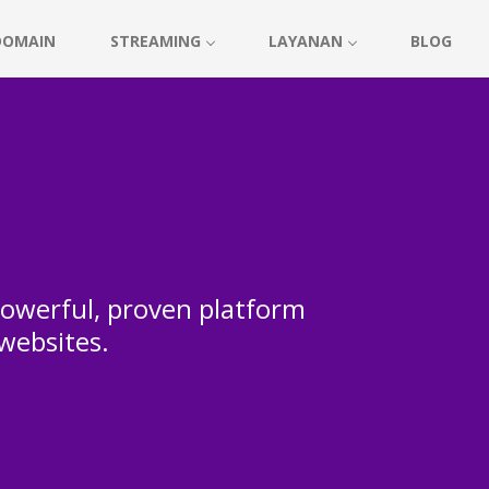
DOMAIN
STREAMING
LAYANAN
BLOG
 powerful, proven platform
 websites.