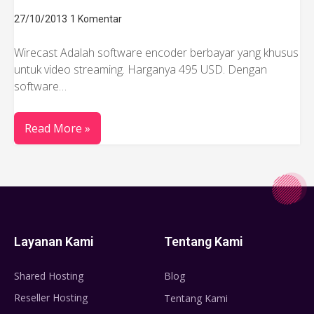
27/10/2013
1 Komentar
Wirecast Adalah software encoder berbayar yang khusus
untuk video streaming. Harganya 495 USD. Dengan
software…
Read More »
Layanan Kami
Tentang Kami
Shared Hosting
Blog
Reseller Hosting
Tentang Kami