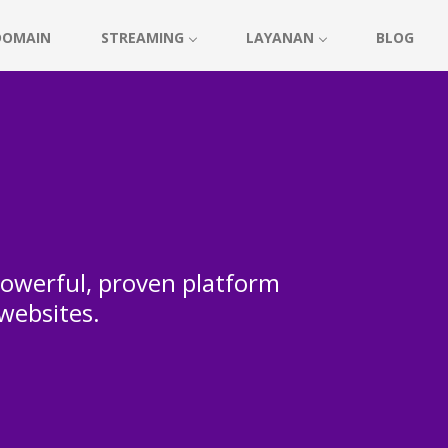
DOMAIN
STREAMING
LAYANAN
BLOG
 powerful, proven platform
 websites.