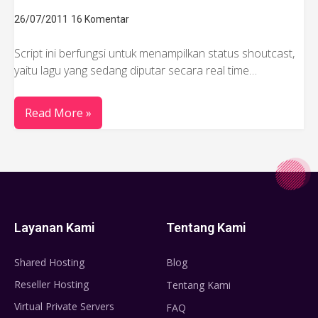
26/07/2011
16 Komentar
Script ini berfungsi untuk menampilkan status shoutcast,
yaitu lagu yang sedang diputar secara real time…
Read More »
Layanan Kami
Tentang Kami
Shared Hosting
Blog
Reseller Hosting
Tentang Kami
Virtual Private Servers
FAQ