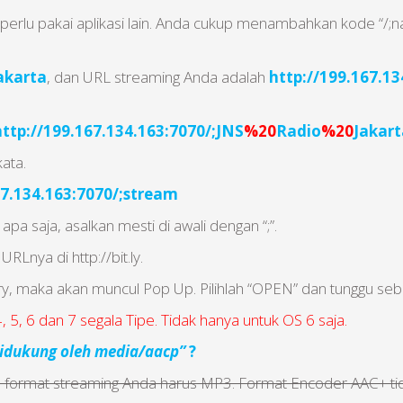
k perlu pakai aplikasi lain. Anda cukup menambahkan kode “/
akarta
, dan URL streaming Anda adalah
http://199.167.13
http://199.167.134.163:7070/;JNS
%20
Radio
%20
Jakart
ata.
67.134.163:7070/;stream
apa saja, asalkan mesti di awali dengan “;”.
RLnya di http://bit.ly.
, maka akan muncul Pop Up. Pilihlah “OPEN” dan tunggu sebe
, 5, 6 dan 7 segala Tipe. Tidak hanya untuk OS 6 saja.
didukung oleh media/aacp”
?
a format streaming Anda harus MP3. Format Encoder AAC+ tida