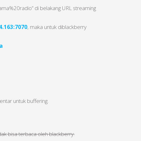
;nama%20radio” di belakang URL streaming
4.163:7070
, maka untuk diblackberry
a
ntar untuk buffering.
k bisa terbaca oleh blackberry.