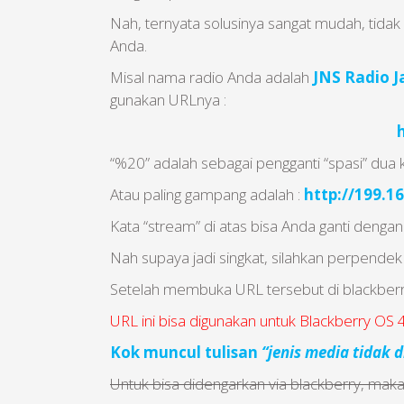
Nah, ternyata solusinya sangat mudah, tida
Anda.
Misal nama radio Anda adalah
JNS Radio J
gunakan URLnya :
“%20” adalah sebagai pengganti “spasi” dua k
Atau paling gampang adalah :
http://199.1
Kata “stream” di atas bisa Anda ganti dengan 
Nah supaya jadi singkat, silahkan perpendek U
Setelah membuka URL tersebut di blackberry
URL ini bisa digunakan untuk Blackberry OS 4
Kok muncul tulisan
“jenis media tidak 
Untuk bisa didengarkan via blackberry, mak