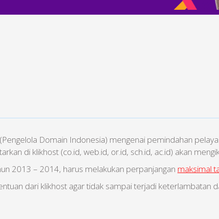
 (Pengelola Domain Indonesia) mengenai pemindahan pelayan
kan di klikhost (co.id, web.id, or.id, sch.id, ac.id) akan mengik
hun 2013 – 2014, harus melakukan perpanjangan
maksimal t
an dari klikhost agar tidak sampai terjadi keterlambatan da