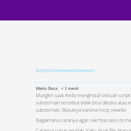
31/10/2012
Comments 0
Comments 0
Waktu Baca :
< 1
menit
Mungkin saat Anda menginstal sebuah scrip
subdomain tersebut tidak bisa dibuka atau e
subdomain. Biasanya karena mod_rewrite.
Bagaimana caranya agar rule htaccess di m
Caranya cukup mudah. Yaitu, buat file .htacc