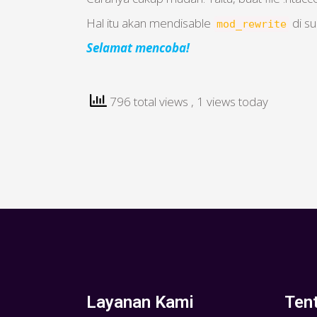
Hal itu akan mendisable
di s
mod_rewrite
Selamat mencoba!
796 total views
, 1 views today
Layanan Kami
Ten