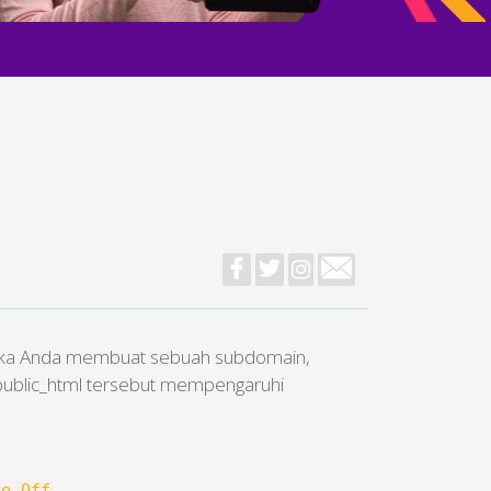
ketika Anda membuat sebuah subdomain,
i public_html tersebut mempengaruhi
ne Off