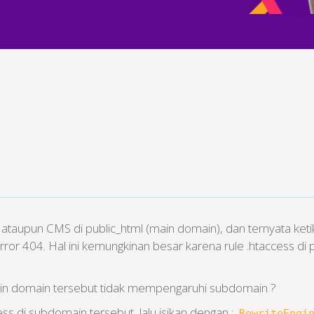
t ataupun CMS di public_html (main domain), dan ternyata 
rror 404. Hal ini kemungkinan besar karena rule .htaccess d
ain domain tersebut tidak mempengaruhi subdomain ?
ess di subdomain tersebut, lalu isikan dengan :
RewriteEngi