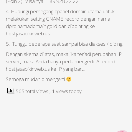
(Poin 2). Misalnya : 189.928.22.22
4. Hubungi pemegang cpanel domain utama untuk
melakukan setting CNAME record dengan nama :
dprd.namadomain.go.id dan dipointing ke
host.jasabikinweb.us.
5. Tunggu beberapa saat sampai bisa diakses / diping.
Dengan skema di atas, maka jika terjadi perubahan IP
server, maka Anda hanya perlu mengedit A record
host.jasabikinweb.us ke IP yang baru.
Semoga mudah dimengerti
565 total views
, 1 views today