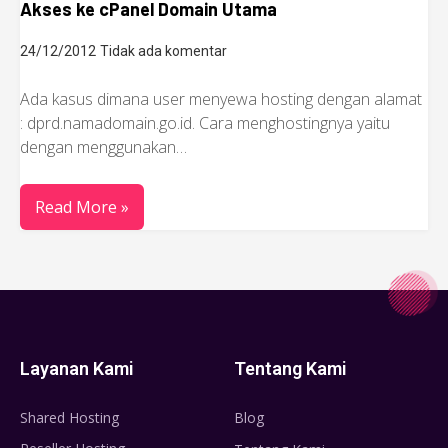
Akses ke cPanel Domain Utama
24/12/2012
Tidak ada komentar
Ada kasus dimana user menyewa hosting dengan alamat
: dprd.namadomain.go.id. Cara menghostingnya yaitu
dengan menggunakan…
Read More »
Layanan Kami
Tentang Kami
Shared Hosting
Blog