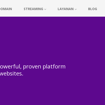
DOMAIN
STREAMING
LAYANAN
BLOG
 powerful, proven platform
 websites.