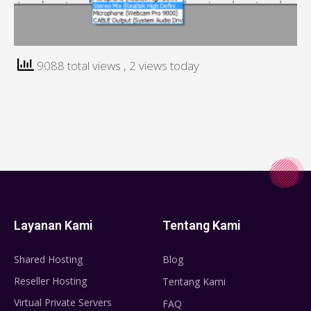
9088 total views
, 2 views today
Layanan Kami
Tentang Kami
Shared Hosting
Blog
Reseller Hosting
Tentang Kami
Virtual Private Servers
FAQ