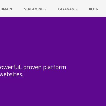
DOMAIN
STREAMING
LAYANAN
BLOG
 powerful, proven platform
 websites.