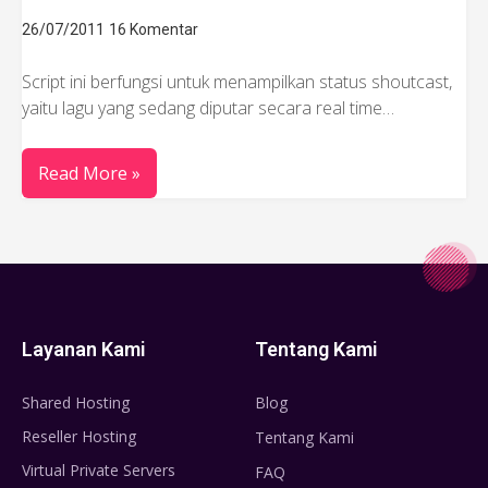
26/07/2011
16 Komentar
Script ini berfungsi untuk menampilkan status shoutcast,
yaitu lagu yang sedang diputar secara real time…
Read More »
Layanan Kami
Tentang Kami
Shared Hosting
Blog
Reseller Hosting
Tentang Kami
Virtual Private Servers
FAQ