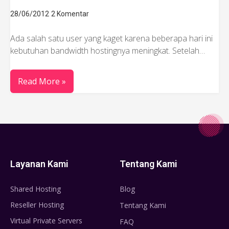
28/06/2012
2 Komentar
Ada salah satu user yang kaget karena beberapa hari ini
kebutuhan bandwidth hostingnya meningkat. Setelah…
Read More »
Layanan Kami
Tentang Kami
Shared Hosting
Blog
Reseller Hosting
Tentang Kami
Virtual Private Servers
FAQ