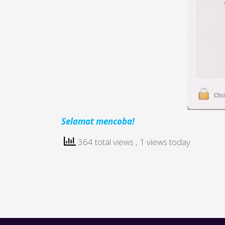
Selamat mencoba!
364 total views
, 1 views today