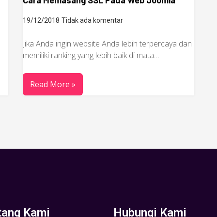
Cara Memasang SSL Pada Web Joomla
19/12/2018
Tidak ada komentar
Jika Anda ingin website Anda lebih terpercaya dan
memiliki ranking yang lebih baik di mata…
Read More »
tang Kami
Hubungi Kami