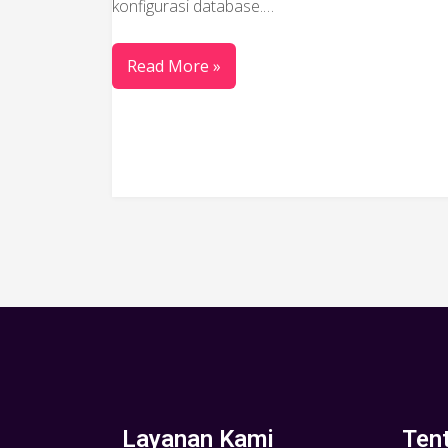
konfigurasi database.…
Read More »
Layanan Kami
Ten