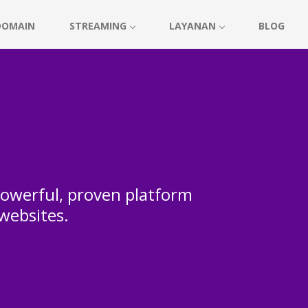
DOMAIN
STREAMING
LAYANAN
BLOG
 powerful, proven platform
 websites.