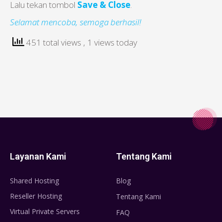
Lalu tekan tombol
Save & Close
.
Selamat mencoba, semoga berhasil!
451 total views
, 1 views today
Layanan Kami
Tentang Kami
Shared Hosting
Blog
Reseller Hosting
Tentang Kami
Virtual Private Servers
FAQ