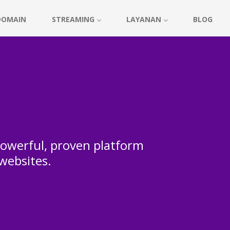
DOMAIN
STREAMING
LAYANAN
BLOG
 powerful, proven platform
 websites.