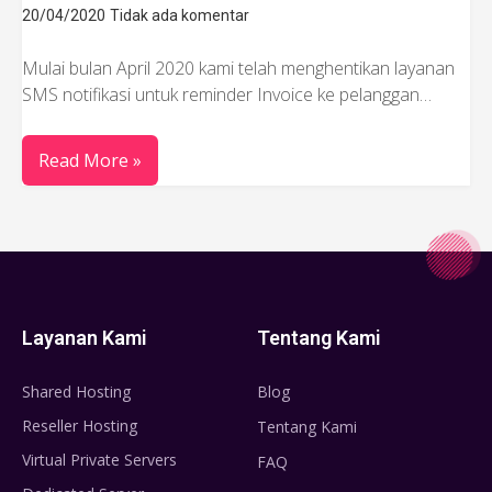
20/04/2020
Tidak ada komentar
Mulai bulan April 2020 kami telah menghentikan layanan
SMS notifikasi untuk reminder Invoice ke pelanggan…
Read More »
Layanan Kami
Tentang Kami
Shared Hosting
Blog
Reseller Hosting
Tentang Kami
Virtual Private Servers
FAQ