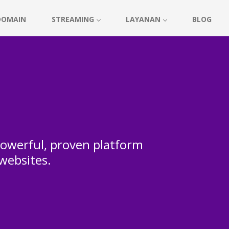
DOMAIN
STREAMING
LAYANAN
BLOG
 powerful, proven platform
 websites.