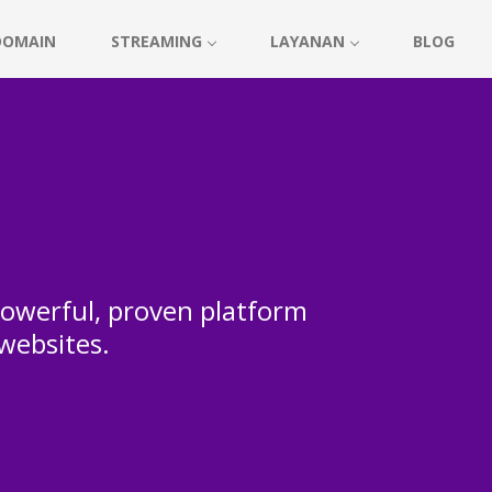
DOMAIN
STREAMING
LAYANAN
BLOG
 powerful, proven platform
 websites.