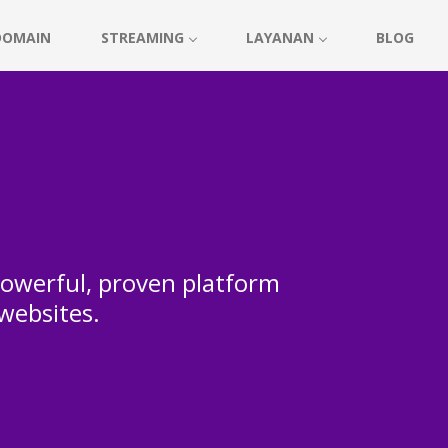
DOMAIN
STREAMING
LAYANAN
BLOG
 powerful, proven platform
 websites.