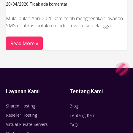
20/04/2020
Tidak ada komentar
Mulai bulan April 2020 kami telah menghentikan layanan
SMS notifikasi untuk reminder Invoice ke pelanggan…
Read More »
Layanan Kami
Tentang Kami
Shared Hosting
Blog
Reseller Hosting
Tentang Kami
Virtual Private Servers
FAQ